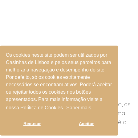
Os cookies neste site podem ser utilizados por
Casinhas de Lisboa e pelos seus parceiros para
melhorar a navegação e desempenho do site.
DESCUBRA OS NOSSOS
Por defeito, só os cookies estritamente
ALOJAMENTOS
necessários se encontram ativos. Poderá aceitar
ou rejeitar todos os cookies nos botões
apresentados. Para mais informação visite a
Seja no coração de Lisboa ou no Alentejo, as
nossa Política de Cookies.
Saber mais
nossas propriedades prometem-lhe uma
estadia única em que o seu bem-estar é o
Recusar
Aceitar
centro das nossas atenções.