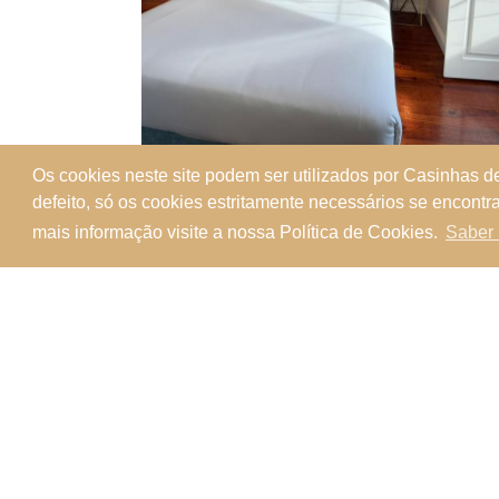
Os cookies neste site podem ser utilizados por Casinhas 
defeito, só os cookies estritamente necessários se encontr
mais informação visite a nossa Política de Cookies.
Saber
Voltar