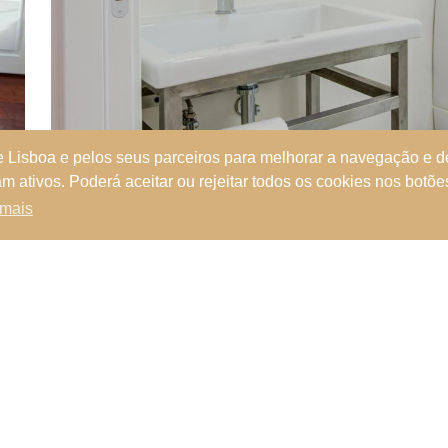
de Lisboa e pelos seus parceiros para melhorar a navegação e 
am ativos. Poderá aceitar ou rejeitar todos os cookies nos botõ
 mais